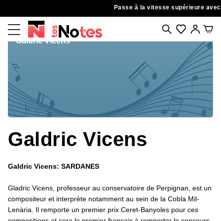
Passe à la vitesse supérieure avec l
Accueil
Artistes
Galdric Vicens
Chercher
Ma Wishlist
Mon com
Galdric Vicens
Galdric Vicens
Galdric
Vicens: SARDANES
Gladric Vicens, professeur au conservatoire de Perpignan, est un
compositeur et interprète notamment au sein de la Cobla Mil-
Lenària. Il remporte un premier prix Ceret-Banyoles pour ces
compositions et sera le premier français à remporter le concours