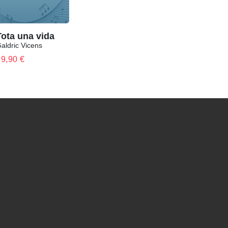
Tota una vida
aldric Vicens
19,90
€